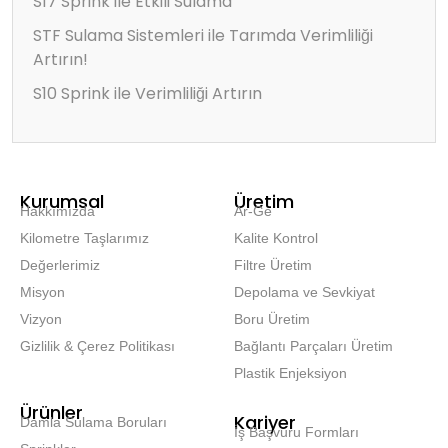
S17 Sprink ile Etkili Sulama
STF Sulama Sistemleri ile Tarımda Verimliliği
Artırın!
S10 Sprink ile Verimliliği Artırın
Kurumsal
Üretim
Hakkımızda
Ar-Ge
Kilometre Taşlarımız
Kalite Kontrol
Değerlerimiz
Filtre Üretim
Misyon
Depolama ve Sevkiyat
Vizyon
Boru Üretim
Gizlilik & Çerez Politikası
Bağlantı Parçaları Üretim
Plastik Enjeksiyon
Ürünler
Kariyer
Damla Sulama Boruları
İş Başvuru Formları