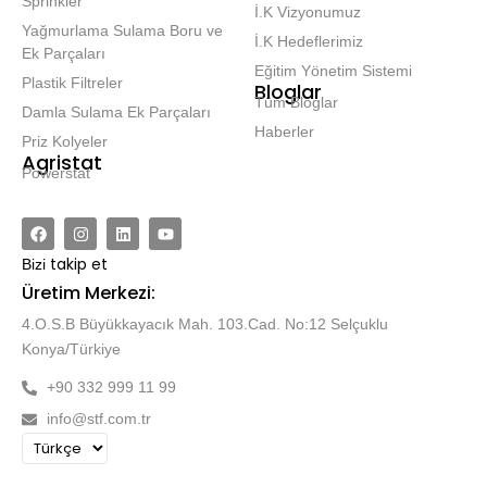
Sprinkler
İ.K Vizyonumuz
Yağmurlama Sulama Boru ve
İ.K Hedeflerimiz
Ek Parçaları
Eğitim Yönetim Sistemi
Plastik Filtreler
Bloglar
Tüm Bloglar
Damla Sulama Ek Parçaları
Haberler
Priz Kolyeler
Agristat
Powerstat
takip et
Bizi
Üretim Merkezi:
4.O.S.B Büyükkayacık Mah. 103.Cad. No:12 Selçuklu
Konya/Türkiye
+90 332 999 11 99
info@stf.com.tr