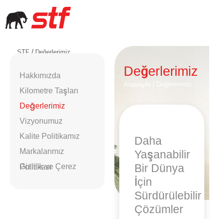
/
STF
Değerlerimiz
Değerlerimiz
Hakkımızda
/
Anasayfa
Değerlerimiz
Kilometre Taşları
Değerlerimiz
Vizyonumuz
Kalite Politikamız
Daha
Markalarımız
Yaşanabilir
Bir Dünya
Gizlilik ve Çerez Politikası
İçin
Sürdürülebilir
Çözümler