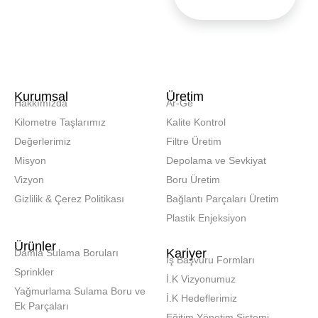
Kurumsal
Üretim
Hakkımızda
Ar-Ge
Kilometre Taşlarımız
Kalite Kontrol
Değerlerimiz
Filtre Üretim
Misyon
Depolama ve Sevkiyat
Vizyon
Boru Üretim
Gizlilik & Çerez Politikası
Bağlantı Parçaları Üretim
Plastik Enjeksiyon
Ürünler
Kariyer
Damla Sulama Boruları
İş Başvuru Formları
Sprinkler
İ.K Vizyonumuz
Yağmurlama Sulama Boru ve
İ.K Hedeflerimiz
Ek Parçaları
Eğitim Yönetim Sistemi