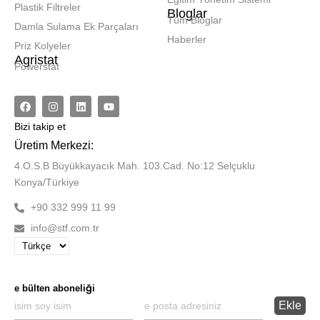
Plastik Filtreler
Bloglar
Tüm Bloglar
Damla Sulama Ek Parçaları
Haberler
Priz Kolyeler
Agristat
Powerstat
Bizi
takip et
Üretim Merkezi:
4.O.S.B Büyükkayacık Mah. 103.Cad. No:12 Selçuklu
Konya/Türkiye
+90 332 999 11 99
info@stf.com.tr
e bülten aboneliği