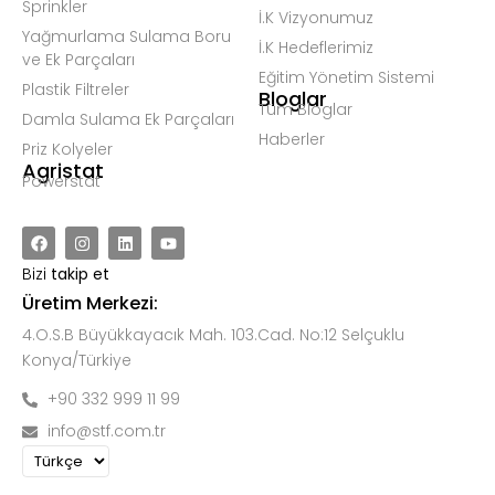
Sprinkler
İ.K Vizyonumuz
Yağmurlama Sulama Boru
İ.K Hedeflerimiz
ve Ek Parçaları
Eğitim Yönetim Sistemi
Plastik Filtreler
Bloglar
Tüm Bloglar
Damla Sulama Ek Parçaları
Haberler
Priz Kolyeler
Agristat
Powerstat
Bizi
takip et
Üretim Merkezi:
4.O.S.B Büyükkayacık Mah. 103.Cad. No:12 Selçuklu
Konya/Türkiye
+90 332 999 11 99
info@stf.com.tr