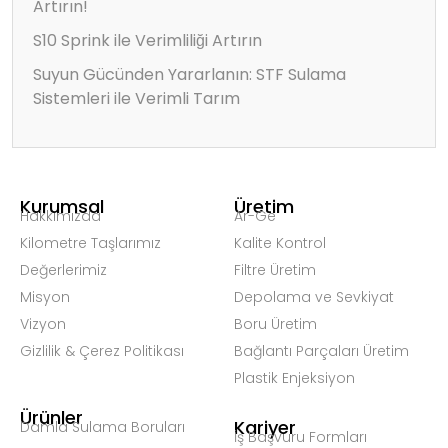
Artırın!
S10 Sprink ile Verimliliği Artırın
Suyun Gücünden Yararlanın: STF Sulama
Sistemleri ile Verimli Tarım
Kurumsal
Üretim
Hakkımızda
Ar-Ge
Kilometre Taşlarımız
Kalite Kontrol
Değerlerimiz
Filtre Üretim
Misyon
Depolama ve Sevkiyat
Vizyon
Boru Üretim
Gizlilik & Çerez Politikası
Bağlantı Parçaları Üretim
Plastik Enjeksiyon
Ürünler
Kariyer
Damla Sulama Boruları
İş Başvuru Formları