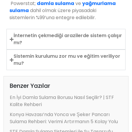
Powerstat;
damla sulama
ve
yağmurlama
sulama
dahil olmak üzere piyasadaki
sistemlerin %99’una entegre edilebilir.
İnternetin çekmediği arazilerde sistem çalışır
mı?
Sistemin kurulumu zor mu ve eğitim veriliyor
mu?
Benzer Yazılar
En İyi Damla Sulama Borusu Nasıl Seçilir? | STF
Kalite Rehberi
Konya Havzası’nda Yonca ve Şeker Pancarı
Sulama Rehberi: Verimi Artırmanın 5 Kolay Yolu
STF Damla Sulama Sistemleri ile Su Tasarrufu