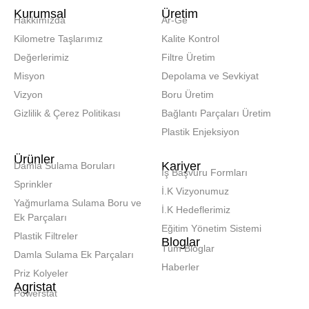
Kurumsal
Üretim
Hakkımızda
Ar-Ge
Kilometre Taşlarımız
Kalite Kontrol
Değerlerimiz
Filtre Üretim
Misyon
Depolama ve Sevkiyat
Vizyon
Boru Üretim
Gizlilik & Çerez Politikası
Bağlantı Parçaları Üretim
Plastik Enjeksiyon
Ürünler
Kariyer
Damla Sulama Boruları
İş Başvuru Formları
Sprinkler
İ.K Vizyonumuz
Yağmurlama Sulama Boru ve
İ.K Hedeflerimiz
Ek Parçaları
Eğitim Yönetim Sistemi
Plastik Filtreler
Bloglar
Tüm Bloglar
Damla Sulama Ek Parçaları
Haberler
Priz Kolyeler
Agristat
Powerstat