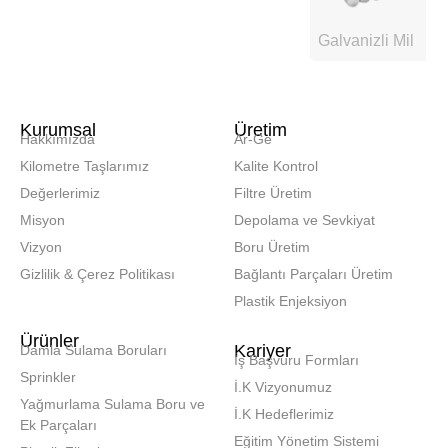
Galvanizli Mil
Kurumsal
Üretim
Hakkımızda
Ar-Ge
Kilometre Taşlarımız
Kalite Kontrol
Değerlerimiz
Filtre Üretim
Misyon
Depolama ve Sevkiyat
Vizyon
Boru Üretim
Gizlilik & Çerez Politikası
Bağlantı Parçaları Üretim
Plastik Enjeksiyon
Ürünler
Kariyer
Damla Sulama Boruları
İş Başvuru Formları
Sprinkler
İ.K Vizyonumuz
Yağmurlama Sulama Boru ve
İ.K Hedeflerimiz
Ek Parçaları
Eğitim Yönetim Sistemi