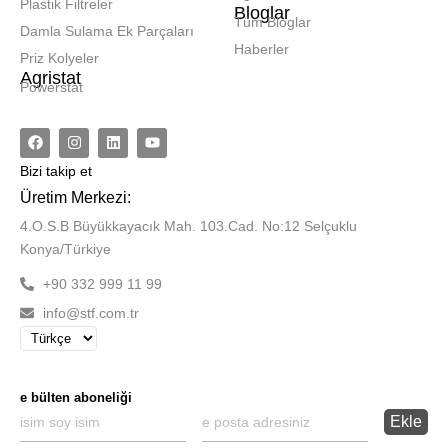
Plastik Filtreler
Bloglar
Tüm Bloglar
Damla Sulama Ek Parçaları
Haberler
Priz Kolyeler
Agristat
Powerstat
Bizi
takip et
Üretim Merkezi:
4.O.S.B Büyükkayacık Mah. 103.Cad. No:12 Selçuklu
Konya/Türkiye
+90 332 999 11 99
info@stf.com.tr
e bülten aboneliği