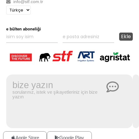
info@stf.com.tr
e bülten aboneliği
bize yazın
sorularınız, istek ve şikayetleriniz için bize
yazın
Apple Store
Google Play