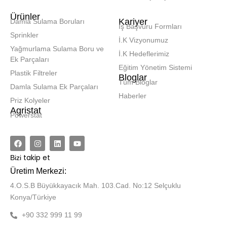
Ürünler
Kariyer
Damla Sulama Boruları
İş Başvuru Formları
Sprinkler
İ.K Vizyonumuz
Yağmurlama Sulama Boru ve
İ.K Hedeflerimiz
Ek Parçaları
Eğitim Yönetim Sistemi
Plastik Filtreler
Bloglar
Tüm Bloglar
Damla Sulama Ek Parçaları
Haberler
Priz Kolyeler
Agristat
Powerstat
takip et
Bizi
Üretim Merkezi:
4.O.S.B Büyükkayacık Mah. 103.Cad. No:12 Selçuklu
Konya/Türkiye
+90 332 999 11 99